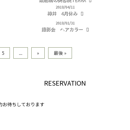
2018/04/11
樽井 4月休み
2018/01/31
撮影会 ヘアカラー
5
...
»
最後 »
RESERVATION
予約お待ちしております