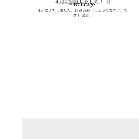
４月に入社しました！
４月に入社しました、荘司 渚紗（しょうじなぎさ）で
す！ 出身...