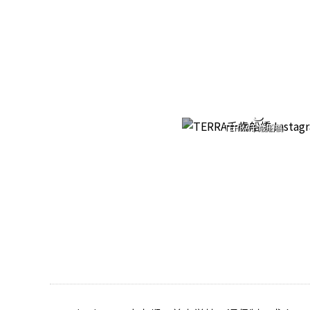
Instagram
TERRA千歳船橋
Follow & Like