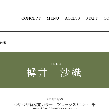
CONCEPT
MENU
ACCESS
STAFF
C
沙織
樽井 沙織
2018/07/29
つやつや新感覚カラー プレックスとは… 千
歳船橋の美容院TERRA