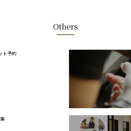
Others
ON