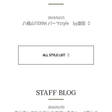
2019/02/15
八幡山TERRA パーマstyle by遠田
ALL STYLE LIST
STAFF BLOG
2022/01/05