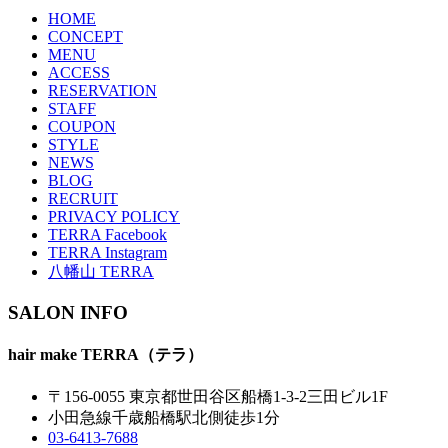
HOME
CONCEPT
MENU
ACCESS
RESERVATION
STAFF
COUPON
STYLE
NEWS
BLOG
RECRUIT
PRIVACY POLICY
TERRA Facebook
TERRA Instagram
八幡山 TERRA
SALON INFO
hair make TERRA（テラ）
〒156-0055 東京都世田谷区船橋1-3-2三田ビル1F
小田急線千歳船橋駅北側徒歩1分
03-6413-7688